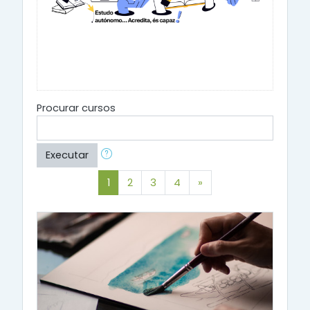
Procurar cursos
Executar
(atual)
Seguinte
1
2
3
4
»