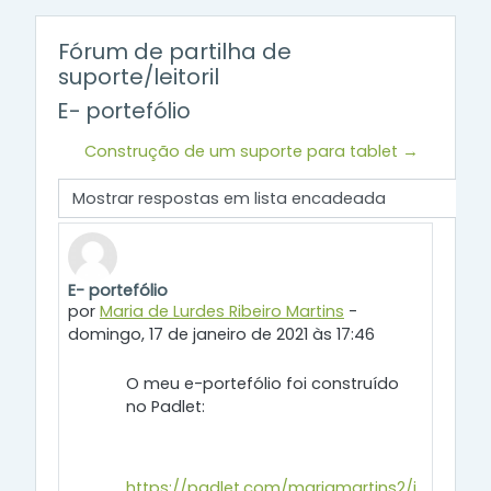
Fórum de partilha de
suporte/leitoril
E- portefólio
Construção de um suporte para tablet →
Modo de visualização
E- portefólio
Número de respostas: 0
por
Maria de Lurdes Ribeiro Martins
-
domingo, 17 de janeiro de 2021 às 17:46
O meu e-portefólio foi construído
no Padlet:
https://padlet.com/mariamartins2/i