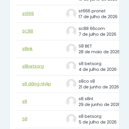
st666 pronet
st666
17 de julho de 2026
sc88 66com
SC88
7 de julho de 2026
S8 BET
s8ink
28 de maio de 2026
s8 betsorg
s8betsorg
4 de julho de 2026
s8co s8
s8 đăng nhập
21 de junho de 2026
s8 s8nl
s8
29 de junho de 2026
s8 betsorg
S8
5 de julho de 2026