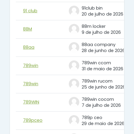
91club bin
91 club
20 de julho de 2026
88m locker
88M
9 de julho de 2026
88aa company
88aa
28 de junho de 2026
789win ccom
789win
31 de maio de 2026
789win rucom
789win
25 de junho de 2026
789win cocom
789WIN
7 de julho de 2026
789p ceo
789pceo
29 de maio de 2026