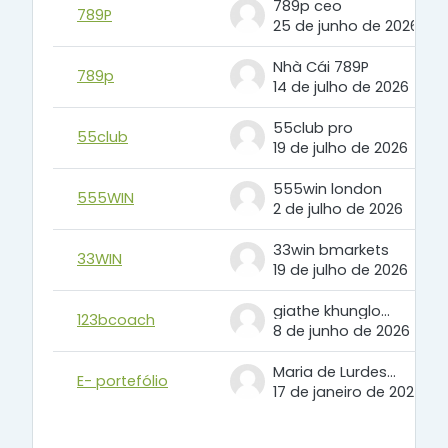
789p ceo
789P
25 de junho de 2026
Nhà Cái 789P
789p
14 de julho de 2026
55club pro
55club
19 de julho de 2026
555win london
555WIN
2 de julho de 2026
33win bmarkets
33WIN
19 de julho de 2026
giathe khunglong
123bcoach
8 de junho de 2026
Maria de Lurdes Ribeiro Martins
E- portefólio
17 de janeiro de 2021