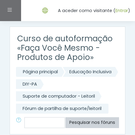
Ir para o conteúdo principal
Painel lateral
A aceder como visitante (
Entrar
)
Curso de autoformação
«Faça Você Mesmo -
Produtos de Apoio»
Página principal
Educação Inclusiva
DIY-PA
Suporte de computador - Leitoril
Fórum de partilha de suporte/leitoril
Pesquisar
Pesquisar nos fóruns