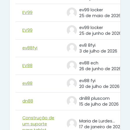
ev99 locker
EV99
25 de maio de 2026
ev99 locker
EV99
25 de junho de 2026
ev8 8fyi
ev88fyi
3 de julho de 2026
ev88 ech
EV88
26 de junho de 2026
ev88 fyi
ev88
20 de julho de 2026
dn88 pluscom
dn88
15 de julho de 2026
Construção de
Maria de Lurdes Ribeiro Martins
um suporte
17 de janeiro de 2021
para tablet